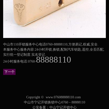
中山市110开锁服务中心电话0760-88888110,方便易记,权威,安全.
本服务中心服务内容:24小时开锁,换锁,配制汽车钥匙,遥控,全丢匹配,
实行统一登记制度.实名登记.
88888110
24小时服务电话:0760-
下一个
Copyright ©
www.076088888110.com
中山市宁记开锁换锁中心0760－88888110
公安备案
：
中山宁记开锁中心