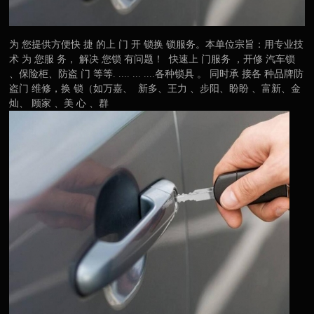
为 您提供方便快 捷 的上 门 开 锁换 锁服务。本单位宗旨：用专业技
术 为 您服 务， 解决 您锁 有问题！ 快速上 门服务 ，开修 汽车锁
、保险柜、防盗 门 等等. .... ... ....各种锁具 。 同时承 接各 种品牌防
盗门 维修，换 锁（如万嘉、 新多、王力 、步阳、盼盼 、富新、金
灿、 顾家 、美 心 、群