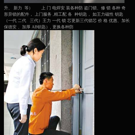
升、 新力 等） 上 门 电焊安 装各种防 盗门锁、修 锁 各种 奇
形异锁的配件， 上门服务 ,精工配 各 种钥匙， 如王力磁性 钥匙
（一代 二代 三代）王力 一代 锁 芯更新三代锁芯 价 格 优惠、加长
保德安 、加厚 AB钥匙）, 更换各种防