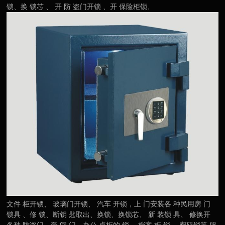
锁、换 锁芯 、 开 防 盗门开锁 、开 保险柜锁、
文件 柜开锁、 玻璃门开锁、 汽车 开锁，上 门安装各 种民用房 门
锁具 、修 锁、断钥 匙取出、换锁、换锁芯、 新 装锁 具、 修换开