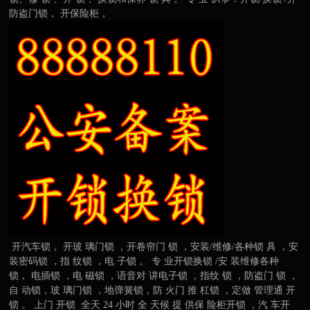
防盗门锁， 开保险柜，
开汽车锁， 开玻 璃门锁 ，开卷帘门 锁 ，安装/维修/各种锁 具 ，安
装密码锁 ，指 纹锁 ，电 子锁 。 专 业开锁换锁 /安 装维修各种
锁， 电插锁 ，电 磁锁 ，语音对 讲电子锁 ，指纹 锁 ，防盗门 锁 ，
自 动锁，玻 璃门锁 ，地弹簧锁，防 火门 推 杠锁 ，定做 管理通 开
锁 。 上门 开锁 全天 24 小时 全 天候 提 供保 险柜开锁 ，汽 车开