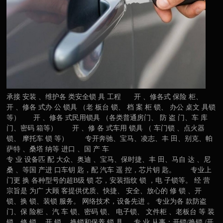
承接 安装 、维护各 类安全锁 具 工程
开 、修各式 保险 柜、
开 、修各 式办 公 锁具 （老 板台 锁、 档 案 柜 锁、 办公 桌文 具锁
等） 开 、修各 式民用锁具 （各类普通房门、 防 盗 门、车 库
门、密码 箱等） 开 、修 各 式车用 锁具 （ 车门锁 、点火器
锁、 摩托车 锁 等） 专开奔驰、宝马、凌志、丰 田、别克、帕
萨特 、桑塔 纳等 进口 、国 产 车
专 业 设备匹 配 大众、奥迪 、宝马、保时捷、丰 田、马自 达 、尼
桑 、等国 产进 口车钥 匙，配 汽车 遥 控，芯片钥 匙。 专业上
门更 换 各种型号的超B级 锁 芯，安装指纹 锁 ，电 子锁等。 经 营
宗旨是 为广 大顾 客提供优质、快捷、 安全、放心的 修 锁 、开
锁、换 锁、装锁 服务。 网络技术，设备先进 。 专业为各 款防盗
门、保 险柜 、汽 车 锁、密码 锁、 电子锁、 文件柜 、老板台 等 装
锁、修 锁 、开 锁 、换锁和保养 锁 具 。 专 业 从事：开锁/换锁 /开