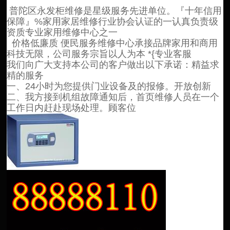
普陀区永发柜维修是星级服务先进单位。『十年信用
保障』%家用家居维修行业协会认证的一认真负责级
资质专业家用维修中心之一
价格低廉质 便民服务维修中心承接品牌家用和商用
科技无限，公司服务宗旨以人为本 *{专业客服
我们向广大支持本公司的客户做出以下承诺：精益求
精的服务
一、24小时为您提供门业设备及的报修。开放创新
二、我方接到机组故障通知后，首页维修人员在一个
工作日内赶赴现场处理。顾客位