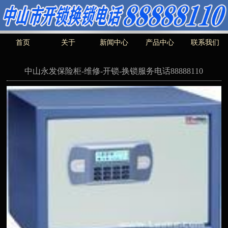
首页
关于
新闻中心
产品中心
联系我们
中山永发保险柜-维修-开锁-换锁服务电话88888110