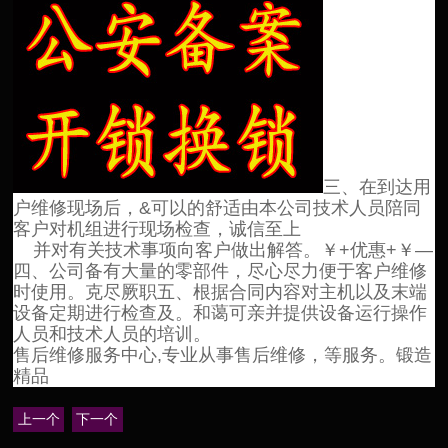
三、在到达用
户维修现场后，&可以的舒适由本公司技术人员陪同
客户对机组进行现场检查，诚信至上
并对有关技术事项向客户做出解答。￥+优惠+￥—
四、公司备有大量的零部件，尽心尽力便于客户维修
时使用。克尽厥职五、根据合同内容对主机以及末端
设备定期进行检查及。和蔼可亲并提供设备运行操作
人员和技术人员的培训。
售后维修服务中心,专业从事售后维修，等服务。锻造
精品
上一个
下一个