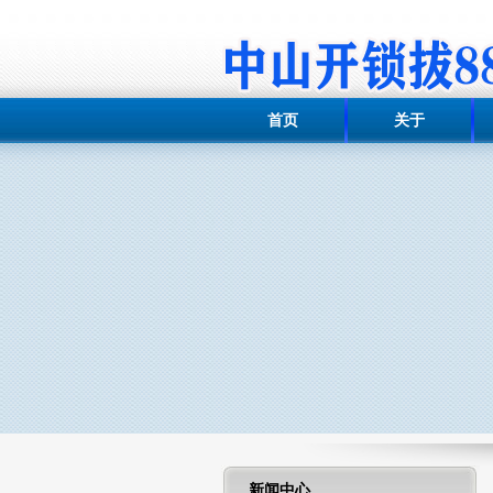
首页
关于
新闻中心