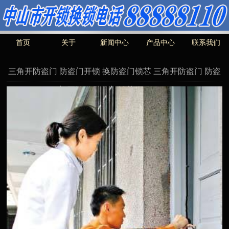
首页
关于
新闻中心
产品中心
联系我们
三角开防盗门 防盗门开锁 换防盗门锁芯 三角开防盗门 防盗
门开锁 换防盗门锁芯-88888110