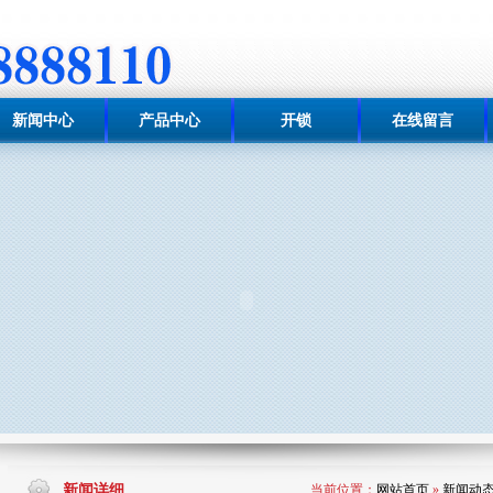
新闻中心
产品中心
开锁
在线留言
新闻详细
当前位置：
网站首页
»
新闻动