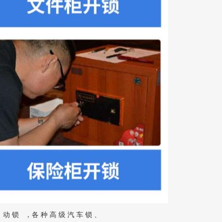
自 动 锁 ，各 种 高 级 汽 车 锁 、