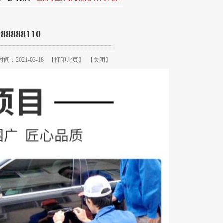
888110
：2021-03-18 【
打印此页
】 【
关闭
】