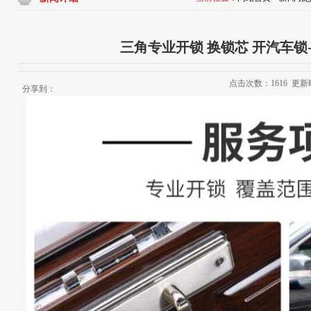
三角专业开锁 换锁芯 开汽车锁-88
点击次数：
1616
更新时间
分享到：