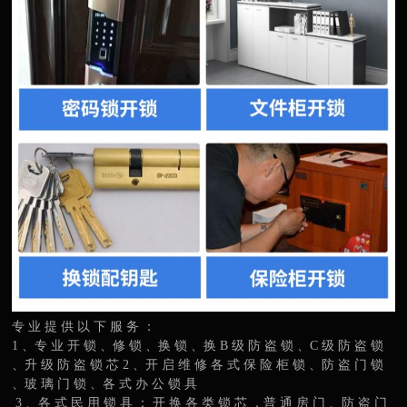
专 业 提 供 以 下 服 务 ：
1 、专 业 开 锁 、修 锁 、换 锁 、换 B 级 防 盗 锁 、C 级 防 盗 锁
、升 级 防 盗 锁 芯 2 、开 启 维 修 各 式 保 险 柜 锁 、防 盗 门 锁
、玻 璃 门 锁 、各 式 办 公 锁 具
3 、各 式 民 用 锁 具 ： 开 换 各 类 锁 芯 ，普 通 房 门 、防 盗 门