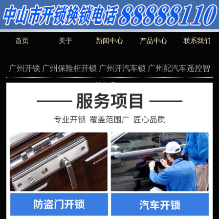
首页
关于
新闻中心
产品中心
联系我们
广州开锁 广州保险柜开锁 广州开汽车锁 广州配汽车遥控智
能钥匙...